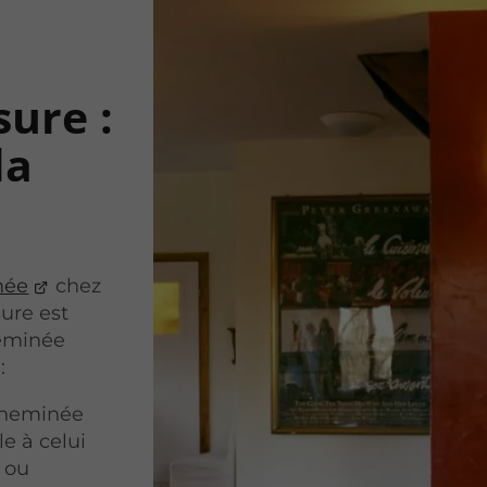
ure :
la
née
chez
sure est
eminée
:
 cheminée
e à celui
 ou