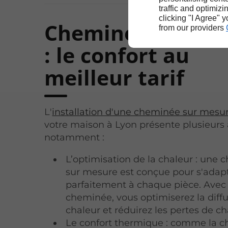
traffic and optimizi
clicking "I Agree" 
Cheminée sur me
from our providers
: le confort au
meilleur tarif
L'
installation d'une cheminée sur mesu
votre maison à Lyon présente plusieurs
notamment :
L’optimisation de la chaleur : une
sur mesure est conçue pour s'adap
parfaitement à chaque pièce. Avec
cheminée, vous optimiserez la diffu
chaleur et réduirez les pertes de ch
Le confort thermique : comme la 