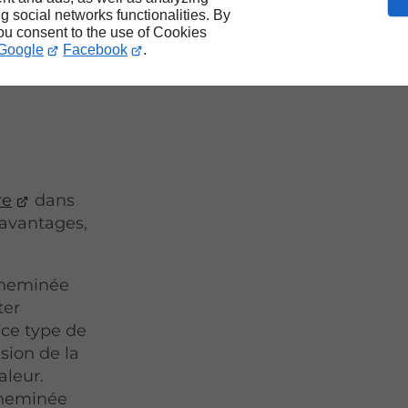
ng social networks functionalities. By
you consent to the use of Cookies
sure
Google
Facebook
.
re
dans
 avantages,
 cheminée
ter
 ce type de
sion de la
aleur.
cheminée