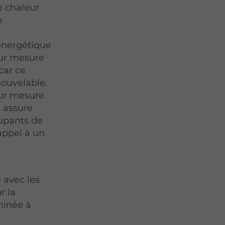
e chaleur
e
énergétique
sur mesure
car ce
nouvelable.
sur mesure
 assure
cupants de
appel à un
 avec les
r la
minée à