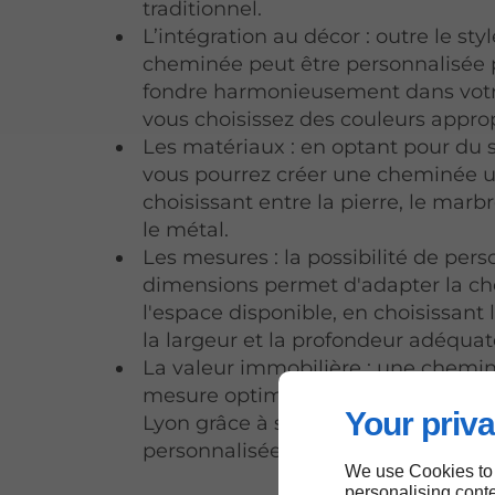
traditionnel.
L’intégration au décor : outre le styl
cheminée peut être personnalisée 
fondre harmonieusement dans votr
vous choisissez des couleurs approp
Les matériaux : en optant pour du 
vous pourrez créer une cheminée 
choisissant entre la pierre, le marbre
le métal.
Les mesures : la possibilité de pers
dimensions permet d'adapter la c
l'espace disponible, en choisissant 
la largeur et la profondeur adéquat
La valeur immobilière : une chemi
mesure optimisera la valeur de vot
Your priva
Lyon grâce à ses caractéristiques
personnalisées et à son élégance.
We use Cookies to
personalising conte