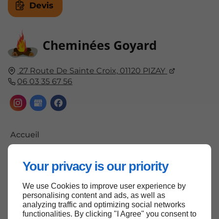
Devis
Cheminées Goyard
27 Route De Sainte Croix,
01120
PIZAY
06 03 35 67 56
Accueil
Contactez-nous
Your privacy is our priority
Mentions légales
Plan du site
We use Cookies to improve user experience by
personalising content and ads, as well as
analyzing traffic and optimizing social networks
functionalities. By clicking "I Agree" you consent to