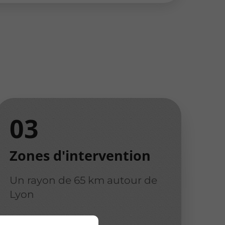
Zones d'intervention
Un rayon de 65 km autour de
Lyon