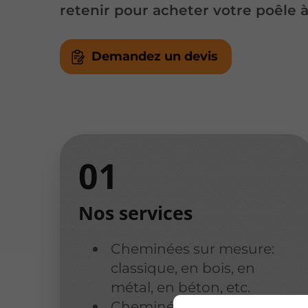
retenir pour acheter votre poêle à
Demandez un devis
Nos services
Cheminées sur mesure:
classique, en bois, en
métal, en béton, etc.
Cheminées éthanol