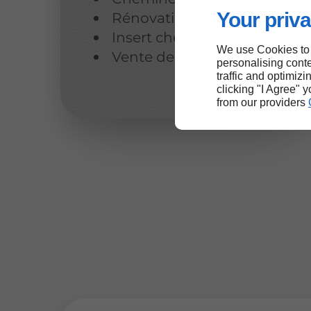
Your priva
Rénovation de cheminées
Insert cheminée
We use Cookies to
Vente de poêles à bois
personalising conte
traffic and optimizi
clicking "I Agree" 
from our providers