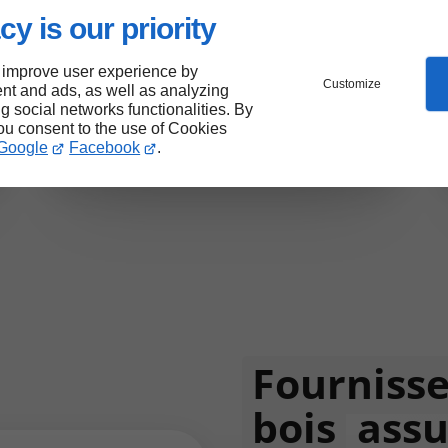
cy is our priority
Passion pour le métier
Devis gratuit
 improve user experience by
Rapidité d’intervention
Customize
nt and ads, as well as analyzing
Schéma 3D numérique
ng social networks functionalities. By
you consent to the use of Cookies
Google
Facebook
.
Fournisse
bois
assu