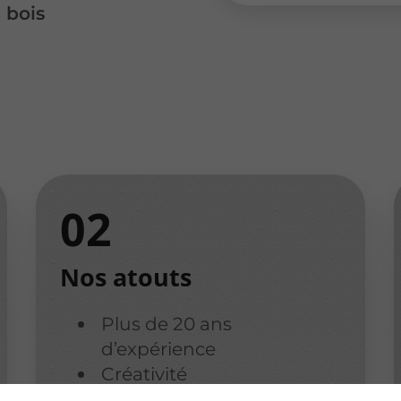
 bois
Nos atouts
Plus de 20 ans
d’expérience
Créativité
Prestation sur mesure