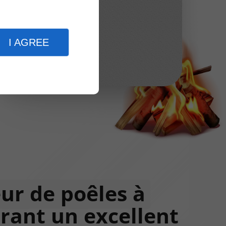
I AGREE
ur de poêles à
rant un excellent