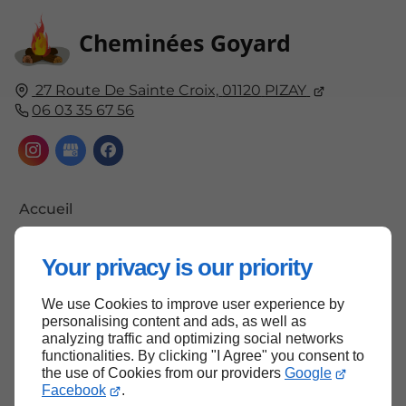
Cheminées Goyard
27 Route De Sainte Croix,
01120
PIZAY
06 03 35 67 56
Accueil
Contactez-nous
Your privacy is our priority
Mentions légales
Plan du site
We use Cookies to improve user experience by
personalising content and ads, as well as
analyzing traffic and optimizing social networks
functionalities. By clicking "I Agree" you consent to
the use of Cookies from our providers
Google
Haut de page
Facebook
.