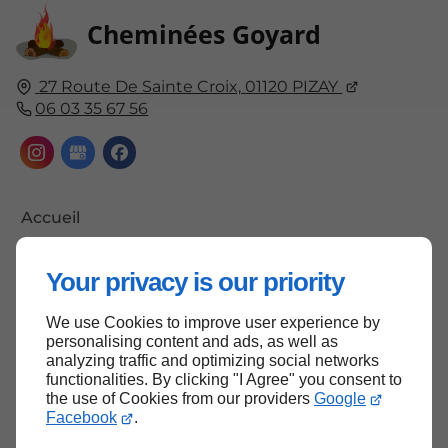
Cheminées Goyard
27 Route De Sainte Croix,
01120
PIZAY
06 03 35 67 56
Accueil
Contactez-nous
Your privacy is our priority
Mentions légales
Plan du site
We use Cookies to improve user experience by
personalising content and ads, as well as
analyzing traffic and optimizing social networks
functionalities. By clicking "I Agree" you consent to
the use of Cookies from our providers
Google
Haut de page
Facebook
.