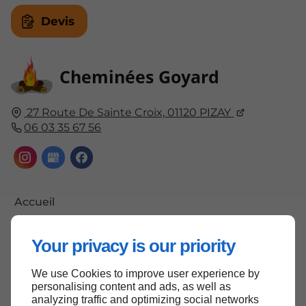
Devis
Cheminées Goyard
27 Route De Sainte Croix,
01120
PIZAY
06 03 35 67 56
Accueil
Contactez-nous
Your privacy is our priority
Mentions légales
Plan du site
We use Cookies to improve user experience by
personalising content and ads, as well as
analyzing traffic and optimizing social networks