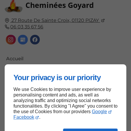
Cheminées Goyard
27 Route De Sainte Croix,
01120
PIZAY
06 03 35 67 56
Accueil
Contactez-nous
Your privacy is our priority
Mentions légales
Plan du site
We use Cookies to improve user experience by
personalising content and ads, as well as
analyzing traffic and optimizing social networks
functionalities. By clicking "I Agree" you consent to
the use of Cookies from our providers
Google
Haut de page
Facebook
.